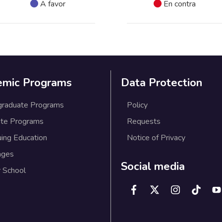
A favor
En contra
emic Programs
Data Protection
graduate Programs
Policy
te Programs
Requests
uing Education
Notice of Privacy
ages
Social media
 School