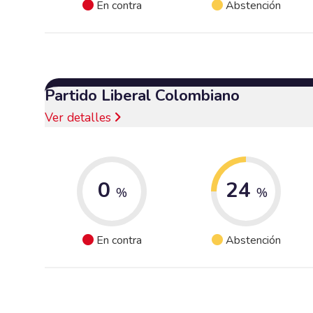
En contra
Abstención
Partido Liberal Colombiano
Ver detalles
0
24
%
%
En contra
Abstención