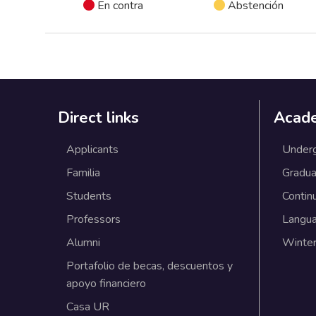
En contra
Abstención
Direct links
Acad
Applicants
Under
Familia
Gradua
Students
Contin
Professors
Langu
Alumni
Winter
Portafolio de becas, descuentos y
apoyo financiero
Casa UR