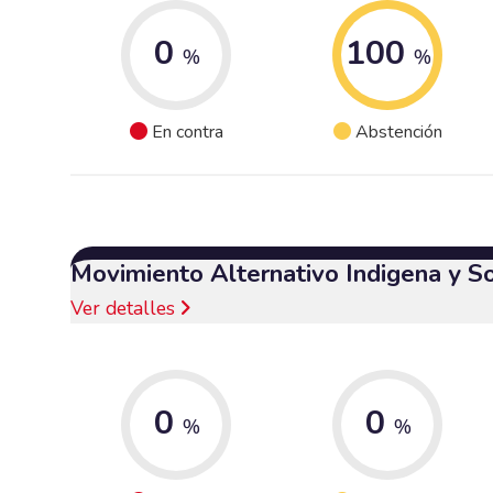
0
100
%
%
En contra
Abstención
Movimiento Alternativo Indigena y S
Ver detalles
0
0
%
%