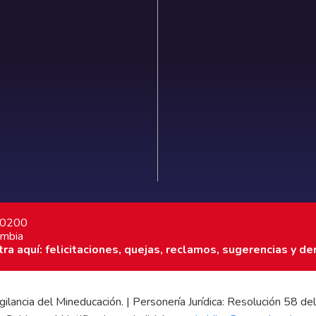
7 0200
ombia
a aquí: felicitaciones, quejas, reclamos, sugerencias y de
 vigilancia del Mineducación. | Personería Jurídica: Resolución 58