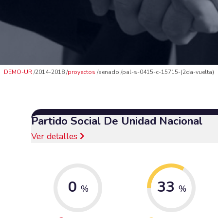
DEMO-UR
2014-2018
proyectos
senado
pal-s-0415-c-15715-(2da-vuelta)
Partido Social De Unidad Nacional
Ver detalles
0
33
%
%