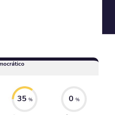
mocrático
35
0
%
%