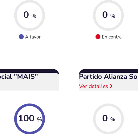
0
0
%
%
A favor
En contra
ocial "MAIS"
Partido Alianza So
Ver detalles
100
0
%
%