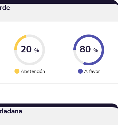
erde
20
80
%
%
Abstención
A favor
udadana