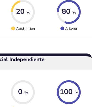
20
80
%
%
Abstención
A favor
cial Independiente
0
100
%
%