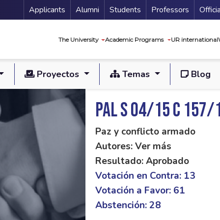
Menu Secundario
Applicants
Alumni
Students
Professors
Offici
Navegación princip
The University
Academic Programs
UR international
Proyectos
Temas
Blog
PAL S 04/15 C 157/
Paz y conflicto armado
Autores: Ver más
Resultado: Aprobado
Votación en Contra: 13
Votación a Favor: 61
Abstención: 28