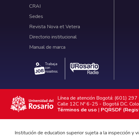
CRAI
Sedes
Revista Nova et Vetera
Directorio institucional
Manual de marca
Trabaja
con
nosotros.
Línea de atención Bogotá: (601) 29
Calle 12C Nº 6-25 - Bogotá D.C. Col
Términos de uso
|
PQRSDF (Registr
Institución de education superior sujeta a la inspección y