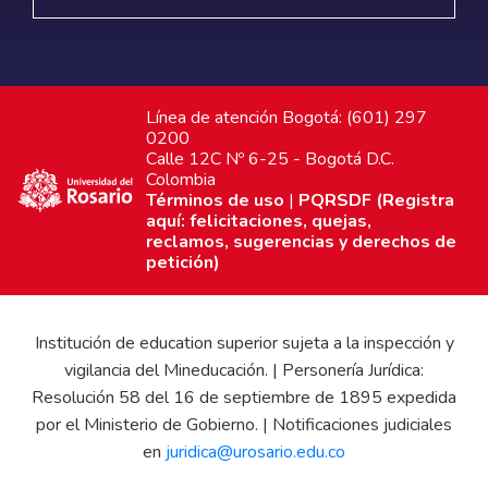
Línea de atención Bogotá: (601) 297
0200
Calle 12C Nº 6-25 - Bogotá D.C.
Colombia
Términos de uso
|
PQRSDF (Registra
aquí: felicitaciones, quejas,
reclamos, sugerencias y derechos de
petición)
Institución de education superior sujeta a la inspección y
vigilancia del Mineducación. | Personería Jurídica:
Resolución 58 del 16 de septiembre de 1895 expedida
por el Ministerio de Gobierno. | Notificaciones judiciales
en
juridica@urosario.edu.co