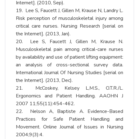
Internet]. (2010, Sep).
19. Lee S, Faucett J, Gillen M, Krause N, Landry L.
Risk perception of musculoskeletal injury among
critical care nurses. Nursing Research [serial on
the Internet]. (2013, Jan).
20. Lee S, Faucett J, Gillen M, Krause N.
Musculoskeletal pain among critical-care nurses
by availability and use of patient lifting equipment:
an analysis of cross-sectional survey data.
International Journal Of Nursing Studies [serial on
the Internet]. (2013, Dec).
21. McCoskey, Kelsey L,M.S., O.T.R./L.
Ergonomics and Patient Handling. AAOHN J
2007 11;55(11):454-462.
22. Nelson A, Baptiste A. Evidence-Based
Practices for Safe Patient Handling and
Movement. Online Journal of Issues in Nursing
2004;9(3):4.