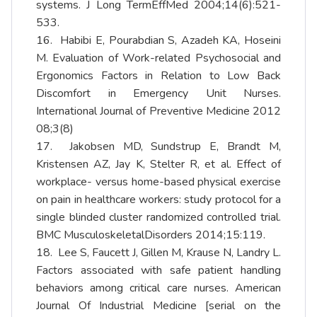
systems. J Long TermEffMed 2004;14(6):521-
533.
16. Habibi E, Pourabdian S, Azadeh KA, Hoseini
M. Evaluation of Work-related Psychosocial and
Ergonomics Factors in Relation to Low Back
Discomfort in Emergency Unit Nurses.
International Journal of Preventive Medicine 2012
08;3(8)
17. Jakobsen MD, Sundstrup E, Brandt M,
Kristensen AZ, Jay K, Stelter R, et al. Effect of
workplace- versus home-based physical exercise
on pain in healthcare workers: study protocol for a
single blinded cluster randomized controlled trial.
BMC MusculoskeletalDisorders 2014;15:119.
18. Lee S, Faucett J, Gillen M, Krause N, Landry L.
Factors associated with safe patient handling
behaviors among critical care nurses. American
Journal Of Industrial Medicine [serial on the