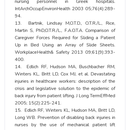
nursing personnel in Greek hospitals.
IntArchOccupEnvironHealth 2003 05;76(4):289-
94.
13. Bartnik, Lindsay M,O.T.D., O.T.R./L., Rice,
Martin S, PhD,O.T.R./L., F.A.O.T.A. Comparison of
Caregiver Forces Required for Sliding a Patient
Up in Bed Using an Array of Slide Sheets.
WorkplaceHealth& Safety 2013 09;61(9):393-
400.
14. Edlich RF, Hudson MA, Buschbacher RM,
Winters KL, Britt LD, Cox MJ, et al. Devastating
injuries in healthcare workers: description of the
crisis and legislative solution to the epidemic of
back injury from patient lifting. J Long TermEffMed
2005; 15(2):225-241.
15. Edlich RF, Winters KL, Hudson MA, Britt LD,
Long WB. Prevention of disabling back injuries in
nurses by the use of mechanical patient lift