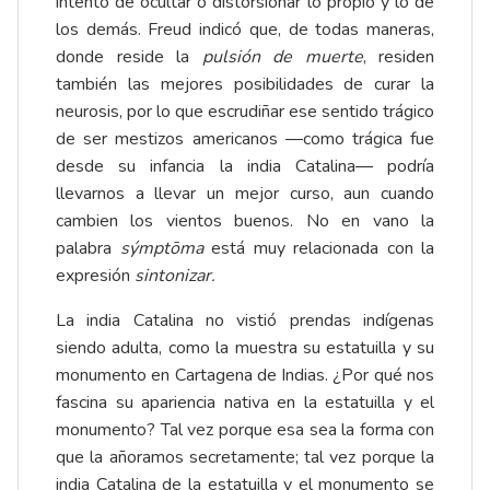
intento de ocultar o distorsionar lo propio y lo de
los demás. Freud indicó que, de todas maneras,
donde reside la
pulsión de muerte
, residen
también las mejores posibilidades de curar la
neurosis, por lo que escrudiñar ese sentido trágico
de ser mestizos americanos ―como trágica fue
desde su infancia la india Catalina― podría
llevarnos a llevar un mejor curso, aun cuando
cambien los vientos buenos. No en vano la
palabra
sýmptōma
está muy relacionada con la
expresión
sintonizar.
La india Catalina no vistió prendas indígenas
siendo adulta, como la muestra su estatuilla y su
monumento en Cartagena de Indias. ¿Por qué nos
fascina su apariencia nativa en la estatuilla y el
monumento? Tal vez porque esa sea la forma con
que la añoramos secretamente; tal vez porque la
india Catalina de la estatuilla y el monumento se