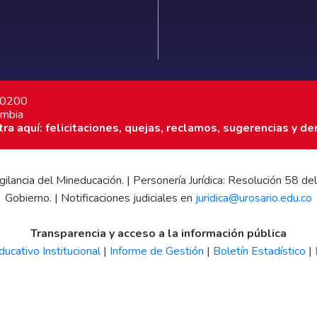
7 0200
ombia
a aquí: felicitaciones, quejas, reclamos, sugerencias y de
 vigilancia del Mineducación. | Personería Jurídica: Resolución 58
Gobierno. | Notificaciones judiciales en
juridica@urosario.edu.co
Transparencia y acceso a la información pública
ucativo Institucional
|
Informe de Gestión
|
Boletín Estadístico
|