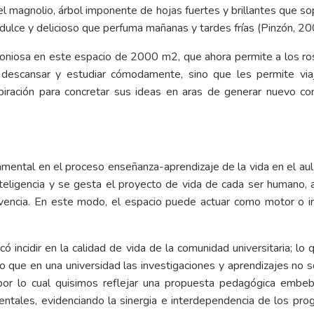
 el magnolio, árbol imponente de hojas fuertes y brillantes que s
dulce y delicioso que perfuma mañanas y tardes frías (Pinzón, 20
niosa en este espacio de 2000 m2, que ahora permite a los rosar
descansar y estudiar cómodamente, sino que les permite viaja
piración para concretar sus ideas en aras de generar nuevo con
ntal en el proceso enseñanza-aprendizaje de la vida en el aula,
inteligencia y se gesta el proyecto de vida de cada ser humano, 
ivencia. En este modo, el espacio puede actuar como motor o i
ó incidir en la calidad de vida de la comunidad universitaria; lo 
 que en una universidad las investigaciones y aprendizajes no s
or lo cual quisimos reflejar una propuesta pedagógica embebid
mbientales, evidenciando la sinergia e interdependencia de los 