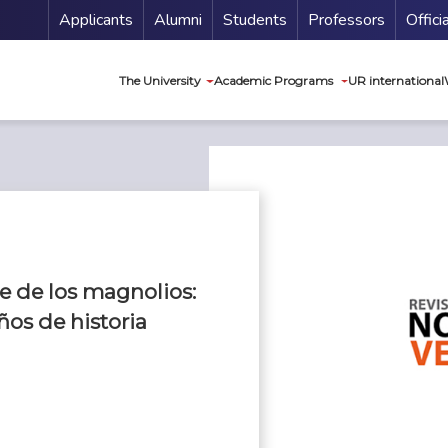
Menu Secundario
Applicants
Alumni
Students
Professors
Offici
Navegación princip
The University
Academic Programs
UR international
e de los magnolios:
os de historia