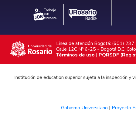
Trabaja
con
nosotros.
Línea de atención Bogotá: (601) 29
Calle 12C Nº 6-25 - Bogotá D.C. Col
Términos de uso
|
PQRSDF (Registr
Institución de education superior sujeta a la inspección y
Gobierno Universitario
|
Proyecto Ed