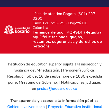
Línea de atención Bogotá: (601) 297
0200
Calle 12C Nº 6-25 - Bogotá D.C.
Colombia
Términos de uso
|
PQRSDF (Registra
aquí: felicitaciones, quejas,
reclamos, sugerencias y derechos de
petición)
Institución de education superior sujeta a la inspección y
vigilancia del Mineducación. | Personería Jurídica:
Resolución 58 del 16 de septiembre de 1895 expedida
por el Ministerio de Gobierno. | Notificaciones judiciales
en
juridica@urosario.edu.co
Transparencia y acceso a la información pública
Gobierno Universitario
|
Proyecto Educativo Institucional