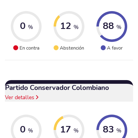
0
12
88
%
%
%
En contra
Abstención
A favor
Partido Conservador Colombiano
Ver detalles
0
17
83
%
%
%