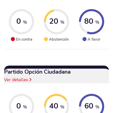
0
20
80
%
%
%
En contra
Abstención
A favor
Partido Opción Ciudadana
Ver detalles
0
40
60
%
%
%