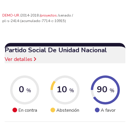
DEMO-UR
2014-2018
proyectos
senado
pl-s-2414-(acumulado-7714-c-10915)
Partido Social De Unidad Nacional
Ver detalles
0
10
90
%
%
%
En contra
Abstención
A favor