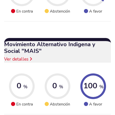
En contra
Abstención
A favor
Movimiento Alternativo Indigena y
Social "MAIS"
Ver detalles
0
0
100
%
%
%
En contra
Abstención
A favor