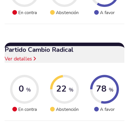
En contra
Abstención
A favor
Partido Cambio Radical
Ver detalles
0
22
78
%
%
%
En contra
Abstención
A favor