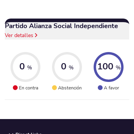
Partido Alianza Social Independiente
Ver detalles
0
0
100
%
%
%
En contra
Abstención
A favor