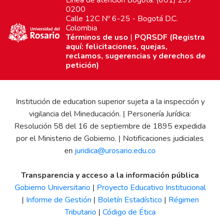
Línea de atención Bogotá: (601) 297
0200
Calle 12C Nº 6-25 - Bogotá D.C.
Colombia
Términos de uso
|
PQRSDF (Registra
aquí: felicitaciones, quejas,
reclamos, sugerencias y derechos de
petición)
Institución de education superior sujeta a la inspección y
vigilancia del Mineducación. | Personería Jurídica:
Resolución 58 del 16 de septiembre de 1895 expedida
por el Ministerio de Gobierno. | Notificaciones judiciales
en
juridica@urosario.edu.co
Transparencia y acceso a la información pública
Gobierno Universitario
|
Proyecto Educativo Institucional
|
Informe de Gestión
|
Boletín Estadístico
|
Régimen
Tributario
|
Código de Ética