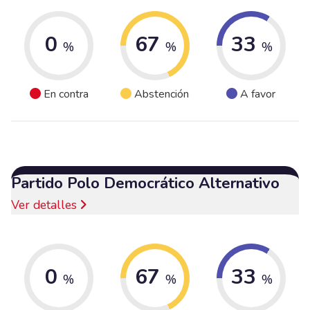
0
67
33
%
%
%
En contra
Abstención
A favor
Partido Polo Democrático Alternativo
Ver detalles
0
67
33
%
%
%