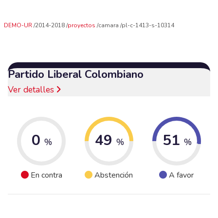
DEMO-UR
2014-2018
proyectos
camara
pl-c-1413-s-10314
Partido Liberal Colombiano
Ver detalles
0
49
51
%
%
%
En contra
Abstención
A favor