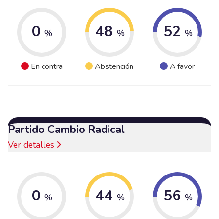
0
48
52
%
%
%
En contra
Abstención
A favor
Partido Cambio Radical
Ver detalles
0
44
56
%
%
%