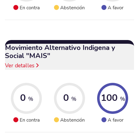
En contra
Abstención
A favor
Movimiento Alternativo Indigena y
Social "MAIS"
Ver detalles
0
0
100
%
%
%
En contra
Abstención
A favor