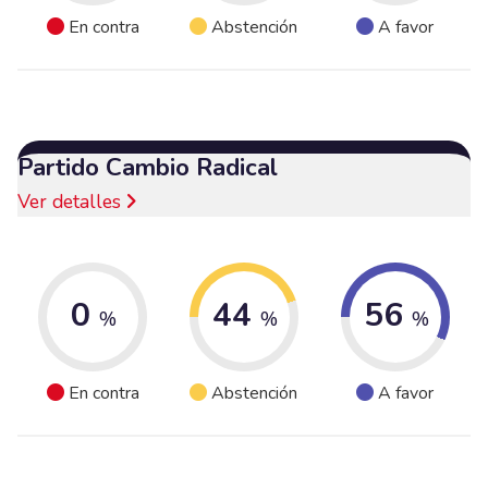
En contra
Abstención
A favor
Partido Cambio Radical
Ver detalles
0
44
56
%
%
%
En contra
Abstención
A favor