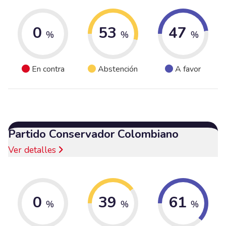
0
53
47
%
%
%
En contra
Abstención
A favor
Partido Conservador Colombiano
Ver detalles
0
39
61
%
%
%