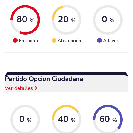
80
20
0
%
%
%
En contra
Abstención
A favor
Partido Opción Ciudadana
Ver detalles
0
40
60
%
%
%