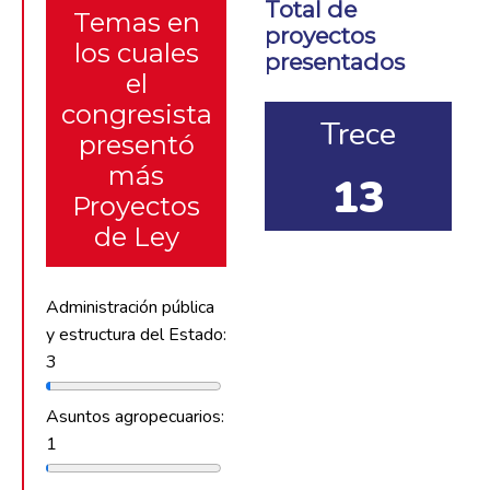
Total de
Temas en
proyectos
los cuales
presentados
el
congresista
Trece
presentó
más
13
Proyectos
de Ley
Administración pública
y estructura del Estado:
3
Asuntos agropecuarios:
1