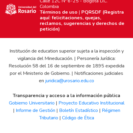
Calle 12C Nº 6-25 - Bogotá D.C.
Colombia
Términos de uso
|
PQRSDF (Registra
aquí: felicitaciones, quejas,
reclamos, sugerencias y derechos de
petición)
Institución de education superior sujeta a la inspección y
vigilancia del Mineducación. | Personería Jurídica:
Resolución 58 del 16 de septiembre de 1895 expedida
por el Ministerio de Gobierno. | Notificaciones judiciales
en
juridica@urosario.edu.co
Transparencia y acceso a la información pública
Gobierno Universitario
|
Proyecto Educativo Institucional
|
Informe de Gestión
|
Boletín Estadístico
|
Régimen
Tributario
|
Código de Ética