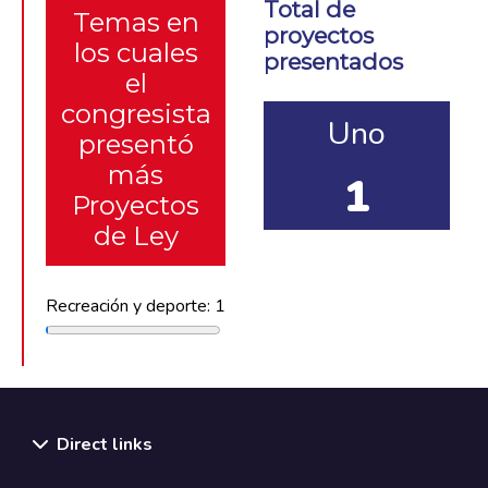
Total de
Temas en
proyectos
los cuales
presentados
el
congresista
Uno
presentó
más
1
Proyectos
de Ley
Recreación y deporte: 1
Direct links