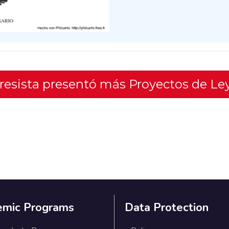
gresista presentó más Proyectos de Le
emic Programs
Data Protection