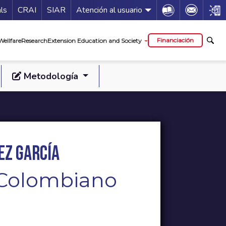
Guía de servicios
Icon
Icon
Icon
als
CRAI
SIAR
Atención al usuario
al
Financiación
Wellfare
Research
Extension Education and Society
Metodología
ez García
l Colombiano