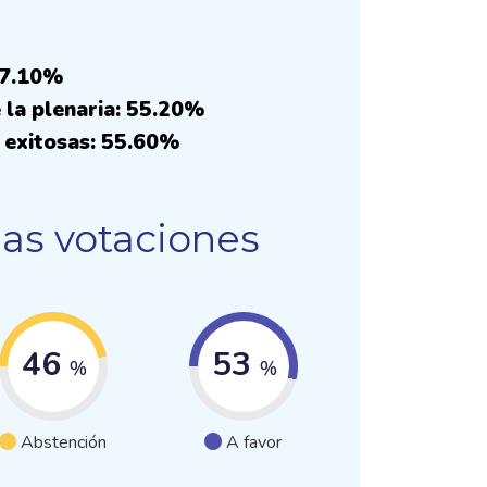
57.10%
 la plenaria: 55.20%
 exitosas: 55.60%
las votaciones
46
53
%
%
Abstención
A favor