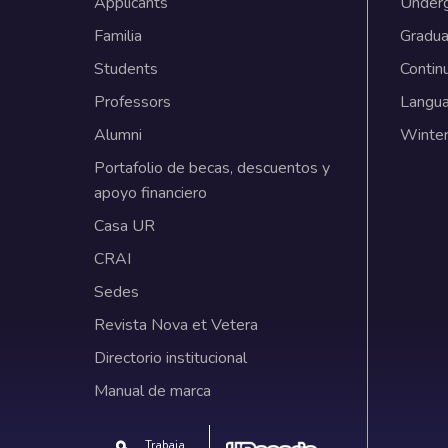
Applicants
Under
Familia
Gradua
Students
Contin
Professors
Langu
Alumni
Winter
Portafolio de becas, descuentos y
apoyo financiero
Casa UR
CRAI
Sedes
Revista Nova et Vetera
Directorio institucional
Manual de marca
Trabaja