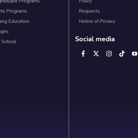
graduate Programs
Policy
te Programs
Requests
uing Education
Notice of Privacy
ages
Social media
 School