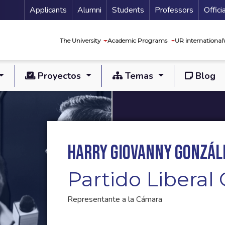
Menu Secundario
Applicants
Alumni
Students
Professors
Offici
Navegación princip
The University
Academic Programs
UR international
Proyectos
Temas
Blog
Harry Giovanny Gonzál
Partido Libera
Representante a la Cámara