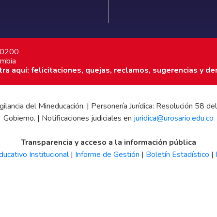
7 0200
ombia
a aquí: felicitaciones, quejas, reclamos, sugerencias y de
 vigilancia del Mineducación. | Personería Jurídica: Resolución 58
Gobierno. | Notificaciones judiciales en
juridica@urosario.edu.co
Transparencia y acceso a la información pública
ucativo Institucional
|
Informe de Gestión
|
Boletín Estadístico
|