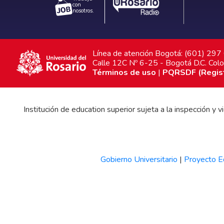
con
nosotros.
Línea de atención Bogotá: (601) 29
Calle 12C Nº 6-25 - Bogotá D.C. Col
Términos de uso
|
PQRSDF (Registr
Institución de education superior sujeta a la inspección y
Gobierno Universitario
|
Proyecto Ed