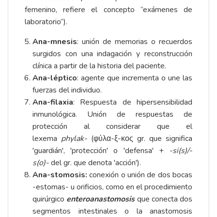
femenino, refiere el concepto “exámenes de
laboratorio”).
Ana-mnesis
: unión de memorias o recuerdos
surgidos con una indagación y reconstrucción
clínica a partir de la historia del paciente.
Ana-léptico
: agente que incrementa o une las
fuerzas del individuo.
Ana-filaxia
: Respuesta de hipersensibilidad
inmunológica. Unión de respuestas de
protección al considerar que el
lexema
phylak-
(φύλα-ξ-κος gr. que significa
'guardián', 'protección' o 'defensa' +
-si(s)/-
s(o)-
del gr. que denota 'acción').
Ana-stomosis:
conexión o unión de dos bocas
-estomas- u orificios, como en el procedimiento
quirúrgico
enteroanastomosis
que conecta dos
segmentos intestinales o la anastomosis