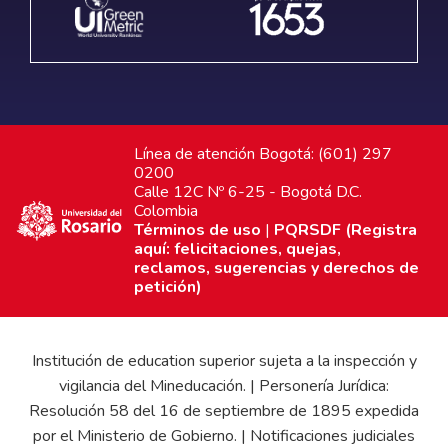
Línea de atención Bogotá: (601) 297
0200
Calle 12C Nº 6-25 - Bogotá D.C.
Colombia
Términos de uso
|
PQRSDF (Registra
aquí: felicitaciones, quejas,
reclamos, sugerencias y derechos de
petición)
Institución de education superior sujeta a la inspección y
vigilancia del Mineducación. | Personería Jurídica:
Resolución 58 del 16 de septiembre de 1895 expedida
por el Ministerio de Gobierno. | Notificaciones judiciales