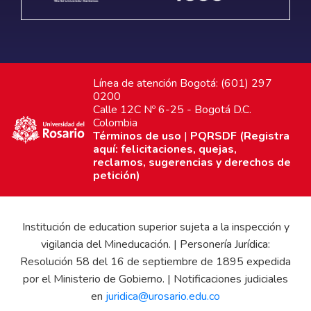
Línea de atención Bogotá: (601) 297
0200
Calle 12C Nº 6-25 - Bogotá D.C.
Colombia
Términos de uso
|
PQRSDF (Registra
aquí: felicitaciones, quejas,
reclamos, sugerencias y derechos de
petición)
Institución de education superior sujeta a la inspección y
vigilancia del Mineducación. | Personería Jurídica:
Resolución 58 del 16 de septiembre de 1895 expedida
por el Ministerio de Gobierno. | Notificaciones judiciales
en
juridica@urosario.edu.co