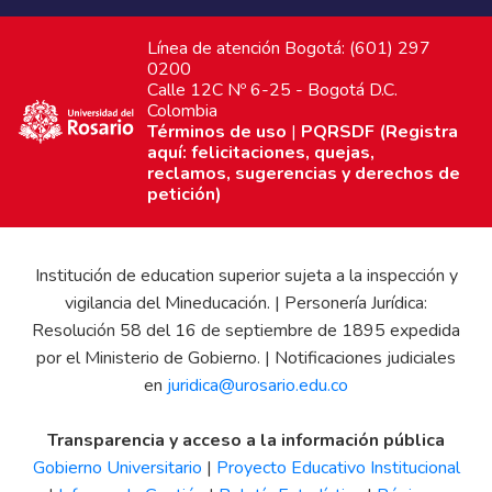
Línea de atención Bogotá: (601) 297
0200
Calle 12C Nº 6-25 - Bogotá D.C.
Colombia
Términos de uso
|
PQRSDF (Registra
aquí: felicitaciones, quejas,
reclamos, sugerencias y derechos de
petición)
Institución de education superior sujeta a la inspección y
vigilancia del Mineducación. | Personería Jurídica:
Resolución 58 del 16 de septiembre de 1895 expedida
por el Ministerio de Gobierno. | Notificaciones judiciales
en
juridica@urosario.edu.co
Transparencia y acceso a la información pública
Gobierno Universitario
|
Proyecto Educativo Institucional