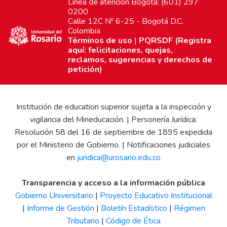
Línea de atención Bogotá: (601) 297
0200
Calle 12C Nº 6-25 - Bogotá D.C.
Colombia
Términos de uso
|
PQRSDF (Registra
aquí: felicitaciones, quejas,
reclamos, sugerencias y derechos de
petición)
Institución de education superior sujeta a la inspección y
vigilancia del Mineducación. | Personería Jurídica:
Resolución 58 del 16 de septiembre de 1895 expedida
por el Ministerio de Gobierno. | Notificaciones judiciales
en
juridica@urosario.edu.co
Transparencia y acceso a la información pública
Gobierno Universitario
|
Proyecto Educativo Institucional
|
Informe de Gestión
|
Boletín Estadístico
|
Régimen
Tributario
|
Código de Ética