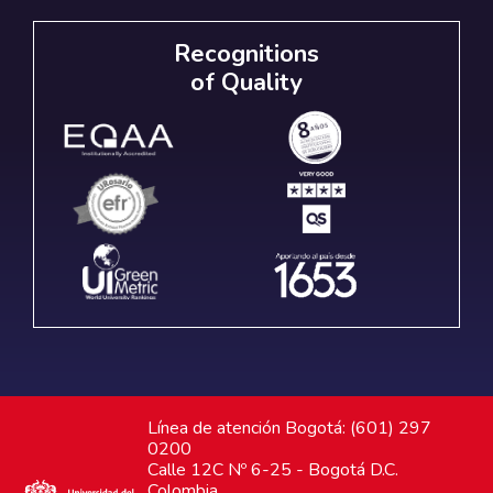
Recognitions
of Quality
Línea de atención Bogotá: (601) 297
0200
Calle 12C Nº 6-25 - Bogotá D.C.
Colombia