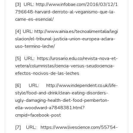
[3]
URL:
http://www.infobae.com/2016/03/12/1
796648-harvard-derroto-al-veganismo-que-la-
carne-es-esencial/
[4]
URL:
http://www.ainia.es/tecnoalimentalia/legi
slacion/el-tribunal-justicia-union-europea-aclara-
uso-termino-leche/
[5]
URL:
https://urosario.edu.co/revista-nova-et-
vetera/columnistas/ciencia-versus-seudociencia-
efectos-nocivos-de-las-leches
[6]
URL:
http://www.independent.co.uk/life-
style/food-and-drink/clean-eating-disorders-
ugly-damaging-health-diet-food-pemberton-
ella-woodward-a7848381.html?
cmpid=facebook-post
[7]
URL:
https://www.livescience.com/55754-