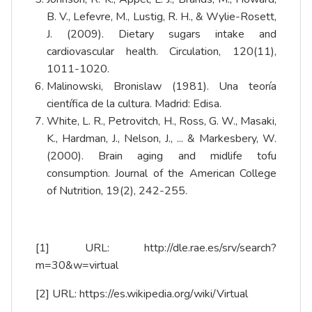
B. V., Lefevre, M., Lustig, R. H., & Wylie-Rosett,
J. (2009). Dietary sugars intake and
cardiovascular health. Circulation, 120(11),
1011-1020.
Malinowski, Bronislaw (1981). Una teoría
científica de la cultura. Madrid: Edisa.
White, L. R., Petrovitch, H., Ross, G. W., Masaki,
K., Hardman, J., Nelson, J., ... & Markesbery, W.
(2000). Brain aging and midlife tofu
consumption. Journal of the American College
of Nutrition, 19(2), 242-255.
[1]
URL:
http://dle.rae.es/srv/search?
m=30&w=virtual
[2]
URL:
https://es.wikipedia.org/wiki/Virtual