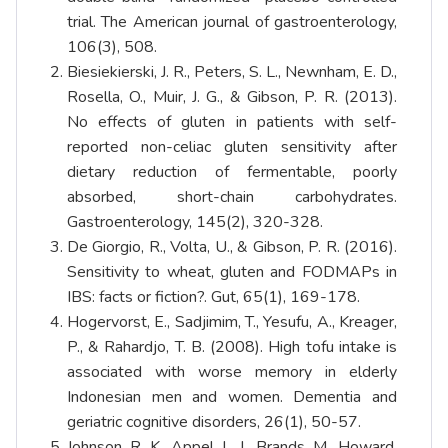
trial. The American journal of gastroenterology,
106(3), 508.
Biesiekierski, J. R., Peters, S. L., Newnham, E. D.,
Rosella, O., Muir, J. G., & Gibson, P. R. (2013).
No effects of gluten in patients with self-
reported non-celiac gluten sensitivity after
dietary reduction of fermentable, poorly
absorbed, short-chain carbohydrates.
Gastroenterology, 145(2), 320-328.
De Giorgio, R., Volta, U., & Gibson, P. R. (2016).
Sensitivity to wheat, gluten and FODMAPs in
IBS: facts or fiction?. Gut, 65(1), 169-178.
Hogervorst, E., Sadjimim, T., Yesufu, A., Kreager,
P., & Rahardjo, T. B. (2008). High tofu intake is
associated with worse memory in elderly
Indonesian men and women. Dementia and
geriatric cognitive disorders, 26(1), 50-57.
Johnson, R. K., Appel, L. J., Brands, M., Howard,