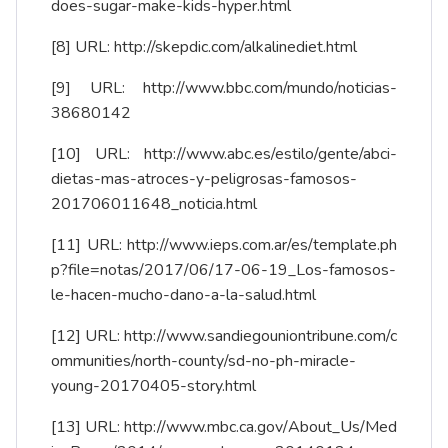
does-sugar-make-kids-hyper.html
[8]
URL:
http://skepdic.com/alkalinediet.html
[9]
URL:
http://www.bbc.com/mundo/noticias-
38680142
[10]
URL:
http://www.abc.es/estilo/gente/abci-
dietas-mas-atroces-y-peligrosas-famosos-
201706011648_noticia.html
[11]
URL:
http://www.ieps.com.ar/es/template.ph
p?file=notas/2017/06/17-06-19_Los-famosos-
le-hacen-mucho-dano-a-la-salud.html
[12]
URL:
http://www.sandiegouniontribune.com/c
ommunities/north-county/sd-no-ph-miracle-
young-20170405-story.html
[13]
URL:
http://www.mbc.ca.gov/About_Us/Med