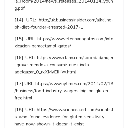
ia_Room/2014/news_releases_20140124_youn
g.pdf
[14]
URL:
http://uk.businessinsider.com/alkaline-
ph-diet-founder-arrested-2017-1
[15]
URL:
https://www.veterinariogatos.com/into
xicacion-paracetamol-gatos/
[16]
URL:
https://www.clarin.com/sociedad/mujer
-grave-mendoza-consumir-nuez-india-
adelgazar_0_rkXMyEIHW.html
[17]
URL:
https://www.nytimes.com/2014/02/18
/business/food-industry-wagers-big-on-gluten-
free.html
[18]
URL:
https://www.sciencealert.com/scientist
s-who-found-evidence-for-gluten-sensitivity-
have-now-shown-it-doesn-t-exist