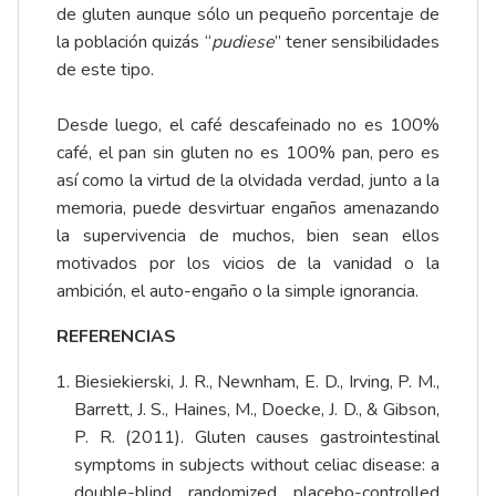
de gluten aunque sólo un pequeño porcentaje de
la población quizás “
pudiese
” tener sensibilidades
de este tipo.
Desde luego, el café descafeinado no es 100%
café, el pan sin gluten no es 100% pan, pero es
así como la virtud de la olvidada verdad, junto a la
memoria, puede desvirtuar engaños amenazando
la supervivencia de muchos, bien sean ellos
motivados por los vicios de la vanidad o la
ambición, el auto-engaño o la simple ignorancia.
REFERENCIAS
Biesiekierski, J. R., Newnham, E. D., Irving, P. M.,
Barrett, J. S., Haines, M., Doecke, J. D., & Gibson,
P. R. (2011). Gluten causes gastrointestinal
symptoms in subjects without celiac disease: a
double-blind randomized placebo-controlled