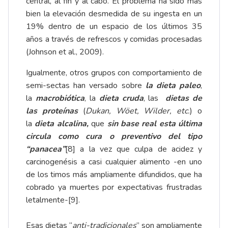
central, al fin y al cabo. El problema ha sido más
bien la elevación desmedida de su ingesta en un
19% dentro de un espacio de los últimos 35
años a través de refrescos y comidas procesadas
(Johnson et al., 2009).
Igualmente, otros grupos con comportamiento de
semi-sectas han versado sobre
la dieta paleo
,
la
macrobiótica
, la
dieta cruda
, las
dietas de
las proteínas
(
Dukan, Wöet, Wilder, etc.
) o
la
dieta alcalina,
que
sin base real esta última
circula como cura o preventivo del tipo
“panacea”
[8]
a la vez que culpa de acidez y
carcinogenésis a casi cualquier alimento -en uno
de los timos más ampliamente difundidos, que ha
cobrado ya muertes por expectativas frustradas
letalmente-
[9]
.
Esas dietas “
anti-tradicionales
” son ampliamente