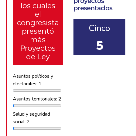
proyectos
los cuales
presentados
el
congresista
Cinco
presentó
más
5
Proyectos
de Ley
Asuntos políticos y
electorales: 1
Asuntos territoriales: 2
Salud y seguridad
social: 2