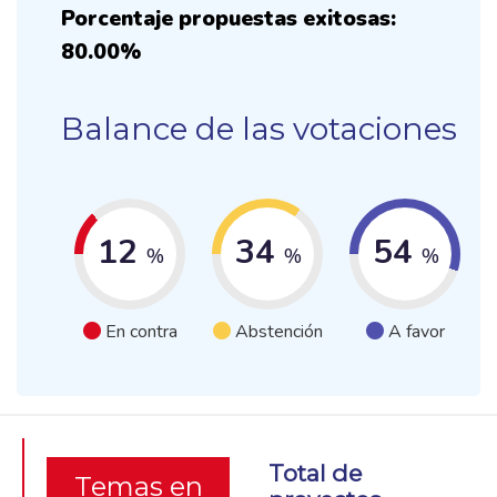
Porcentaje propuestas exitosas:
80.00%
Balance de las votaciones
12
34
54
%
%
%
En contra
Abstención
A favor
Total de
Temas en