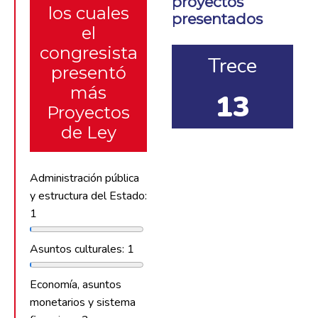
proyectos
los cuales
presentados
el
congresista
Trece
presentó
más
13
Proyectos
de Ley
Administración pública
y estructura del Estado:
1
Asuntos culturales: 1
Economía, asuntos
monetarios y sistema