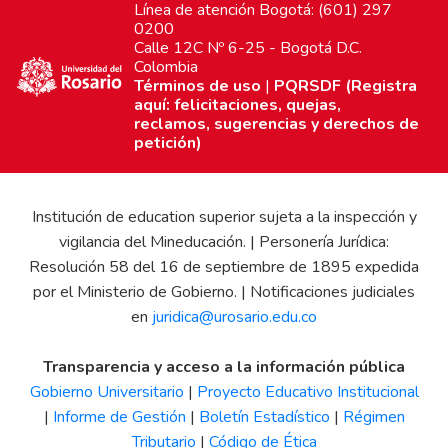
Línea de atención Bogotá: (601) 297
0200
Calle 12C Nº 6-25 - Bogotá D.C.
Colombia
Términos de uso
|
PQRSDF (Registra
aquí: felicitaciones, quejas,
reclamos, sugerencias y derechos de
petición)
Institución de education superior sujeta a la inspección y
vigilancia del Mineducación. | Personería Jurídica:
Resolución 58 del 16 de septiembre de 1895 expedida
por el Ministerio de Gobierno. | Notificaciones judiciales
en
juridica@urosario.edu.co
Transparencia y acceso a la información pública
Gobierno Universitario
|
Proyecto Educativo Institucional
|
Informe de Gestión
|
Boletín Estadístico
|
Régimen
Tributario
|
Código de Ética