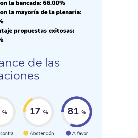
on la bancada: 66.00%
on la mayoría de la plenaria:
%
taje propuestas exitosas:
%
ance de las
aciones
2
17
81
%
%
%
 contra
Abstención
A favor