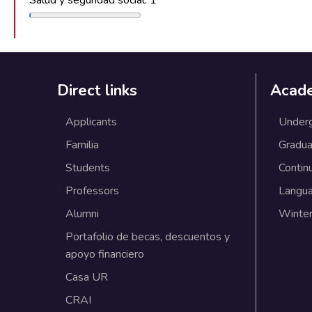
Direct links
Acad
Applicants
Under
Familia
Gradua
Students
Contin
Professors
Langu
Alumni
Winter
Portafolio de becas, descuentos y
apoyo financiero
Casa UR
CRAI