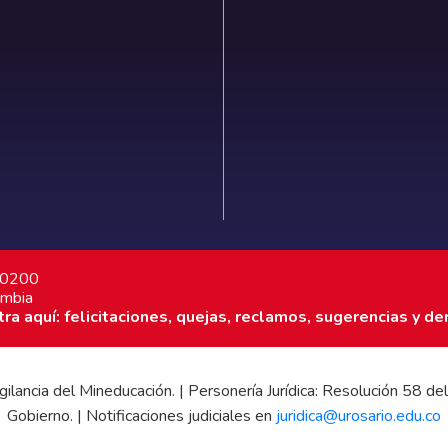
7 0200
ombia
a aquí: felicitaciones, quejas, reclamos, sugerencias y de
 vigilancia del Mineducación. | Personería Jurídica: Resolución 58
Gobierno. | Notificaciones judiciales en
juridica@urosario.edu.co