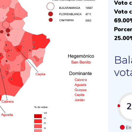
Voto c
Voto c
69.00
Porcen
25.00
Bal
vot
En