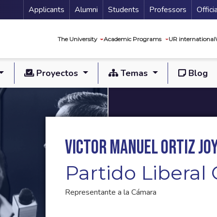
Menu Secundario
Applicants
Alumni
Students
Professors
Offici
Navegación princip
The University
Academic Programs
UR international
Proyectos
Temas
Blog
Victor Manuel Ortiz Jo
Partido Libera
Representante a la Cámara