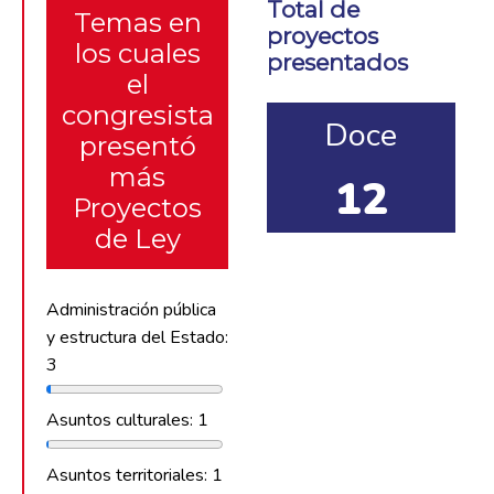
Total de
Temas en
proyectos
los cuales
presentados
el
congresista
Doce
presentó
más
12
Proyectos
de Ley
Administración pública
y estructura del Estado:
3
Asuntos culturales: 1
Asuntos territoriales: 1