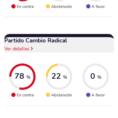
En contra
Abstención
A favor
Partido Cambio Radical
Ver detalles
78
22
0
%
%
%
En contra
Abstención
A favor