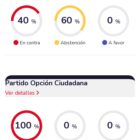
40
60
0
%
%
%
En contra
Abstención
A favor
Partido Opción Ciudadana
Ver detalles
100
0
0
%
%
%