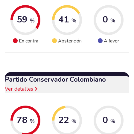
59
41
0
%
%
%
En contra
Abstención
A favor
Partido Conservador Colombiano
Ver detalles
78
22
0
%
%
%