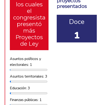
proyectos
los cuales
presentados
el
congresista
Doce
presentó
más
1
Proyectos
de Ley
Asuntos políticos y
electorales: 1
Asuntos territoriales: 3
Educación: 3
Finanzas públicas: 1