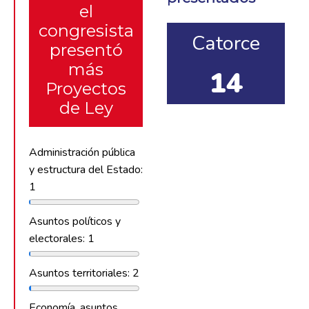
el
congresista
Catorce
presentó
más
14
Proyectos
de Ley
Administración pública
y estructura del Estado:
1
Asuntos políticos y
electorales: 1
Asuntos territoriales: 2
Economía, asuntos