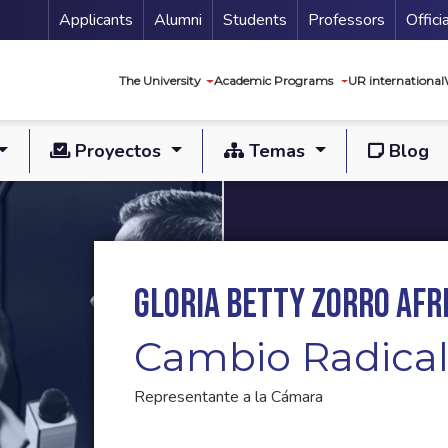
Menu Secundario
Applicants
Alumni
Students
Professors
Offici
Navegación princip
The University
Academic Programs
UR international
Proyectos
Temas
Blog
Gloria Betty Zorro Afr
Cambio Radica
Representante a la Cámara