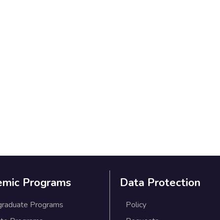
emic Programs
Data Protection
graduate Programs
Policy