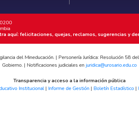
7 0200
ombia
a aquí: felicitaciones, quejas, reclamos, sugerencias y de
 vigilancia del Mineducación. | Personería Jurídica: Resolución 58
Gobierno. | Notificaciones judiciales en
juridica@urosario.edu.co
Transparencia y acceso a la información pública
ucativo Institucional
|
Informe de Gestión
|
Boletín Estadístico
|