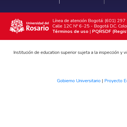
Línea de atención Bogotá: (601) 29
Calle 12C Nº 6-25 - Bogotá D.C. Col
Términos de uso
|
PQRSDF (Registr
Institución de education superior sujeta a la inspección y
Gobierno Universitario
|
Proyecto Ed