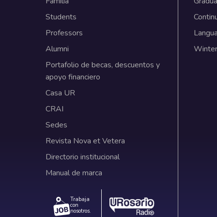
Familia
Gradua
Students
Contin
Professors
Langu
Alumni
Winter
Portafolio de becas, descuentos y
apoyo financiero
Casa UR
CRAI
Sedes
Revista Nova et Vetera
Directorio institucional
Manual de marca
Trabaja
con
nosotros.