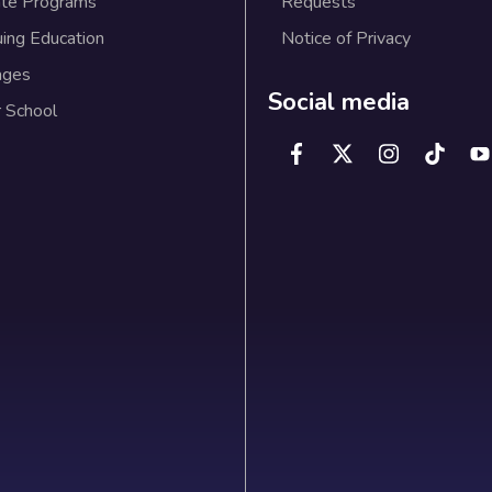
te Programs
Requests
uing Education
Notice of Privacy
ages
Social media
 School