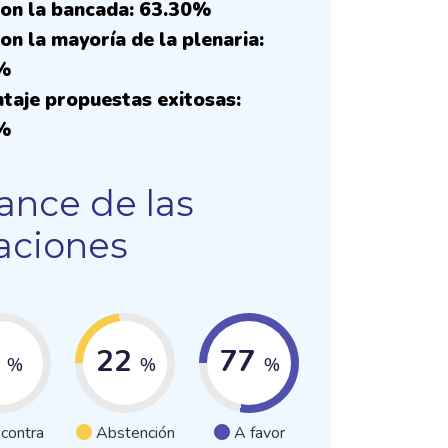
on la bancada: 63.30%
on la mayoría de la plenaria:
%
taje propuestas exitosas:
%
ance de las
aciones
0
22
77
%
%
%
 contra
Abstención
A favor