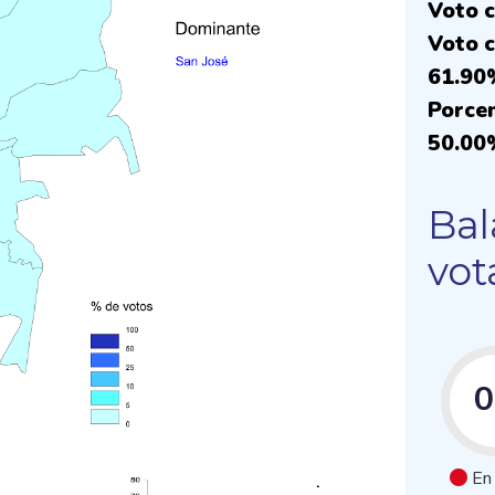
Voto c
Voto c
61.90
Porcen
50.00
Bal
vot
En