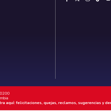
7 0200
ombia
a aquí: felicitaciones, quejas, reclamos, sugerencias y de