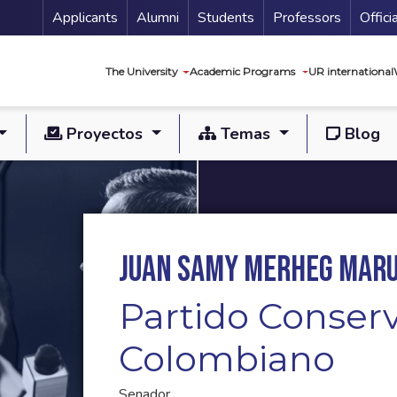
Menu Secundario
Applicants
Alumni
Students
Professors
Offici
Navegación princip
The University
Academic Programs
UR international
Proyectos
Temas
Blog
Juan Samy Merheg Mar
Partido Conser
Colombiano
Senador