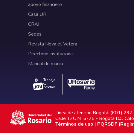
apoyo financiero
Casa UR
CRAI
Sedes
Revista Nova et Vetera
Directorio institucional
Manual de marca
Trabaja
con
nosotros.
Línea de atención Bogotá: (601) 29
Calle 12C Nº 6-25 - Bogotá D.C. Col
Términos de uso
|
PQRSDF (Registr