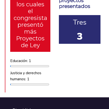
proyectos
los cuales
presentados
el
congresista
Tres
presentó
más
3
Proyectos
de Ley
Educación: 1
Justicia y derechos
humanos: 1