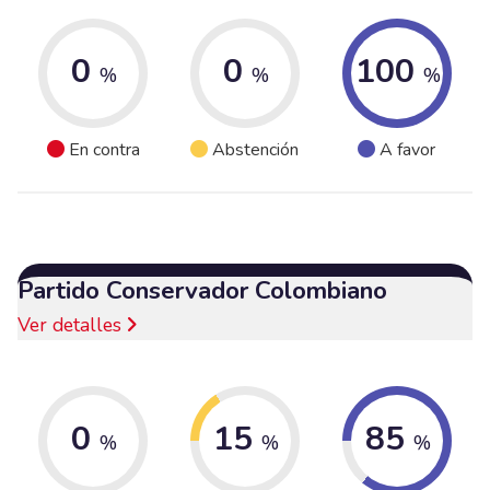
0
0
100
%
%
%
En contra
Abstención
A favor
Partido Conservador Colombiano
Ver detalles
0
15
85
%
%
%