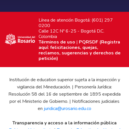
Línea de atención Bogotá: (601) 297
0200
Calle 12C Nº 6-25 - Bogotá D.C.
Colombia
Términos de uso
|
PQRSDF (Registra
aquí: felicitaciones, quejas,
reclamos, sugerencias y derechos de
petición)
Institución de education superior sujeta a la inspección y
vigilancia del Mineducación. | Personería Jurídica:
Resolución 58 del 16 de septiembre de 1895 expedida
por el Ministerio de Gobierno. | Notificaciones judiciales
en
juridica@urosario.edu.co
Transparencia y acceso a la información pública