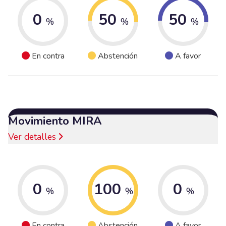
0
50
50
%
%
%
En contra
Abstención
A favor
Movimiento MIRA
Ver detalles
0
100
0
%
%
%
En contra
Abstención
A favor