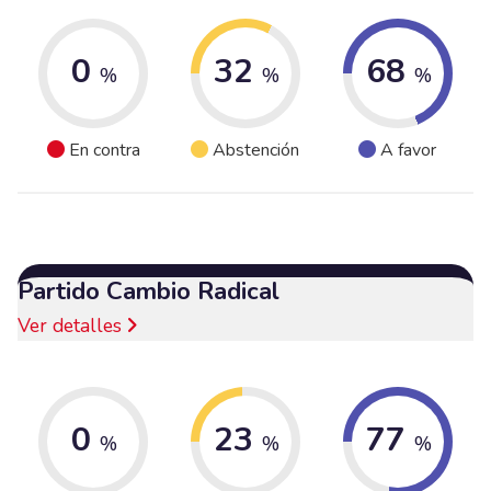
0
32
68
%
%
%
En contra
Abstención
A favor
Partido Cambio Radical
Ver detalles
0
23
77
%
%
%