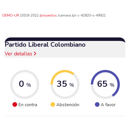
DEMO-UR
2018-2022
proyectos
camara
pl-c-42820-s-49921
Partido Liberal Colombiano
Ver detalles
0
35
65
%
%
%
En contra
Abstención
A favor