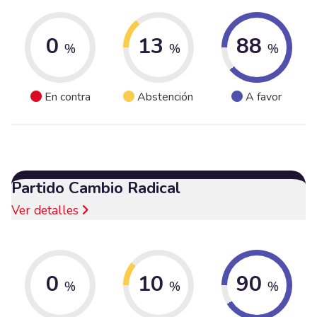
0
13
88
%
%
%
En contra
Abstención
A favor
Partido Cambio Radical
Ver detalles
0
10
90
%
%
%