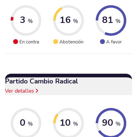
3
16
81
%
%
%
En contra
Abstención
A favor
Partido Cambio Radical
Ver detalles
0
10
90
%
%
%