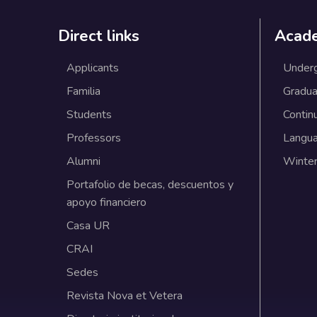
Direct links
Acad
Applicants
Under
Familia
Gradua
Students
Contin
Professors
Langu
Alumni
Winter
Portafolio de becas, descuentos y
apoyo financiero
Casa UR
CRAI
Sedes
Revista Nova et Vetera