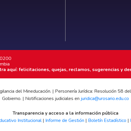
7 0200
ombia
a aquí: felicitaciones, quejas, reclamos, sugerencias y de
 vigilancia del Mineducación. | Personería Jurídica: Resolución 58
Gobierno. | Notificaciones judiciales en
juridica@urosario.edu.co
Transparencia y acceso a la información pública
ucativo Institucional
|
Informe de Gestión
|
Boletín Estadístico
|