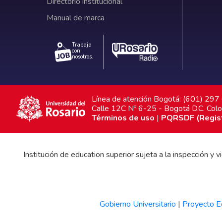
Directorio institucional
Manual de marca
Trabaja
con
nosotros.
Línea de atención Bogotá: (601) 29
Calle 12C Nº 6-25 - Bogotá D.C. Col
Términos de uso
|
PQRSDF (Registr
Institución de education superior sujeta a la inspección y
Gobierno Universitario
|
Proyecto Ed