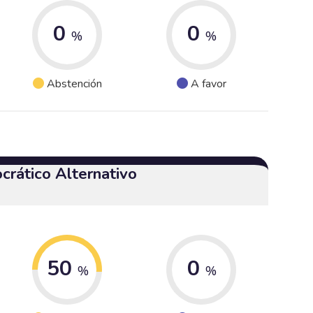
0
0
%
%
Abstención
A favor
crático Alternativo
50
0
%
%