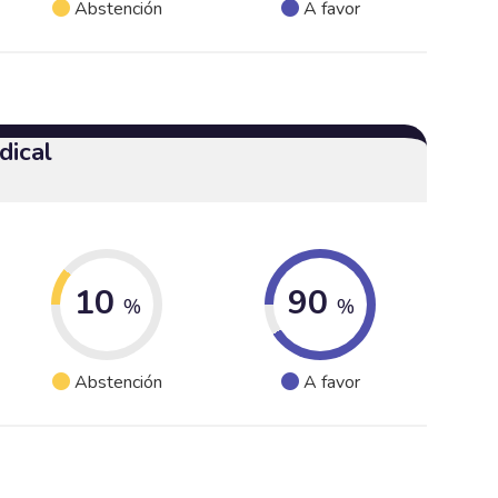
Abstención
A favor
dical
10
90
%
%
Abstención
A favor