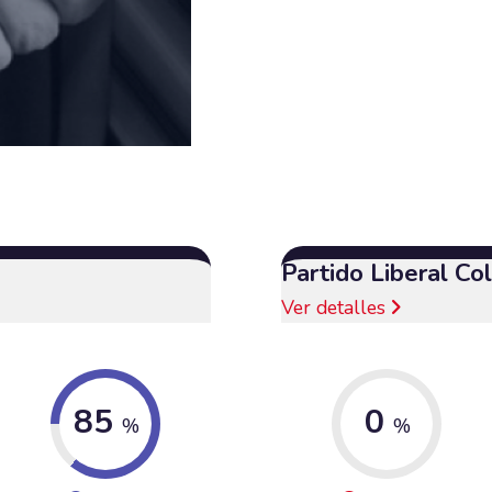
Partido Liberal C
Ver detalles
85
0
%
%