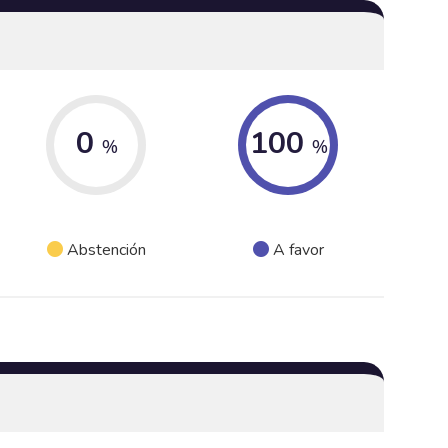
0
100
%
%
Abstención
A favor