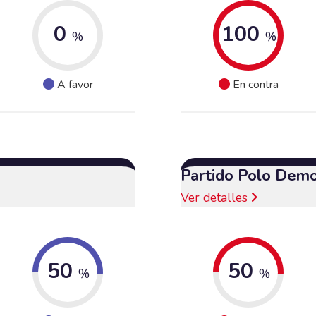
0
100
%
%
A favor
En contra
Partido Polo Demo
Ver detalles
50
50
%
%