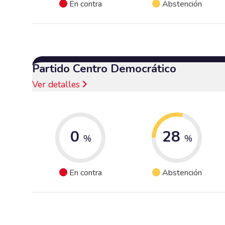
En contra
Abstención
Partido Centro Democrático
Ver detalles
0
28
%
%
En contra
Abstención