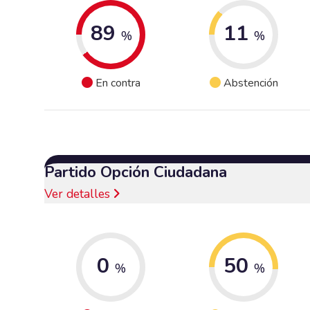
89
11
%
%
En contra
Abstención
Partido Opción Ciudadana
Ver detalles
0
50
%
%