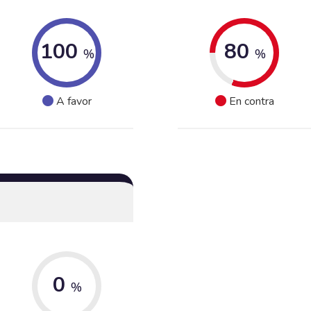
100
80
%
%
A favor
En contra
0
%