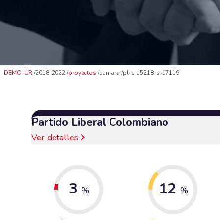
DEMO-UR
2018-2022
proyectos
camara
pl-c-15218-s-17119
Partido Liberal Colombiano
Ver detalles
3
12
%
%