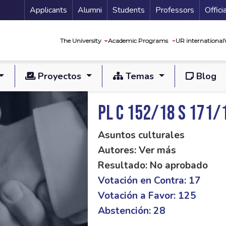
Menu Secundario
Applicants
Alumni
Students
Professors
Offici
Navegación princip
The University
Academic Programs
UR international
Proyectos
Temas
Blog
PL C 152/18 S 171/
Asuntos culturales
Autores: Ver más
Resultado: No aprobado
Votación en Contra: 17
Votación a Favor: 125
Abstención: 28