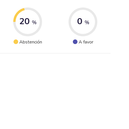
20
0
%
%
Abstención
A favor