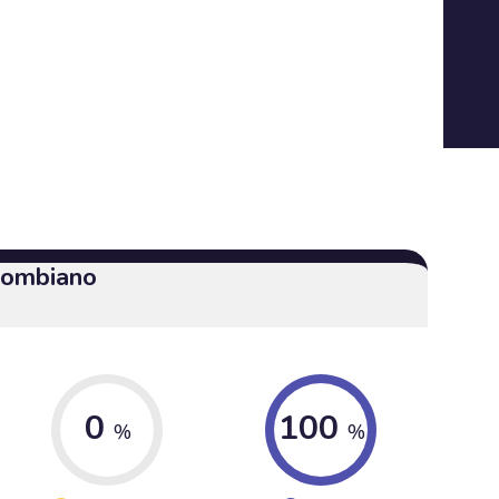
olombiano
0
100
%
%