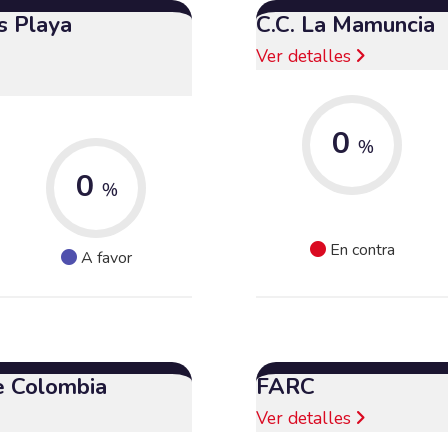
s Playa
C.C. La Mamuncia
Ver detalles
0
%
0
%
En contra
A favor
e Colombia
FARC
Ver detalles