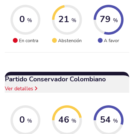
0
21
79
%
%
%
En contra
Abstención
A favor
Partido Conservador Colombiano
Ver detalles
0
46
54
%
%
%