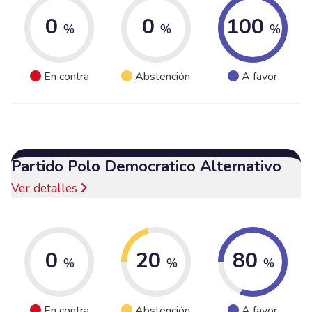
0
0
100
%
%
%
En contra
Abstención
A favor
Partido Polo Democratico Alternativo
Ver detalles
0
20
80
%
%
%
En contra
Abstención
A favor