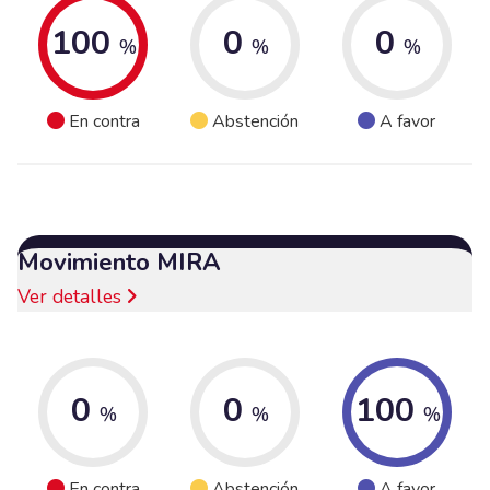
100
0
0
%
%
%
En contra
Abstención
A favor
Movimiento MIRA
Ver detalles
0
0
100
%
%
%
En contra
Abstención
A favor