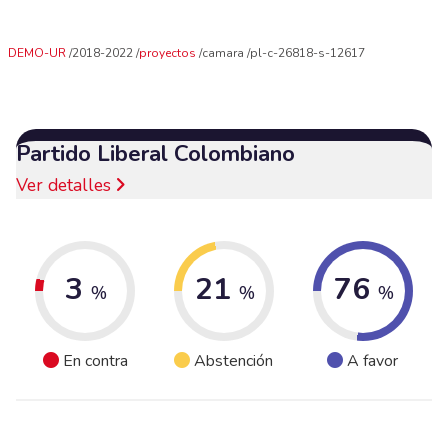
DEMO-UR
2018-2022
proyectos
camara
pl-c-26818-s-12617
Partido Liberal Colombiano
Ver detalles
3
21
76
%
%
%
En contra
Abstención
A favor