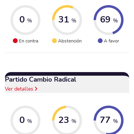
0
31
69
%
%
%
En contra
Abstención
A favor
Partido Cambio Radical
Ver detalles
0
23
77
%
%
%