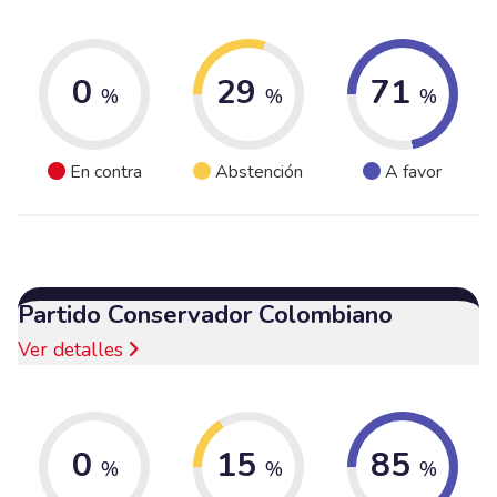
0
29
71
%
%
%
En contra
Abstención
A favor
Partido Conservador Colombiano
Ver detalles
0
15
85
%
%
%