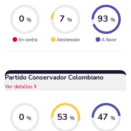
0
7
93
%
%
%
En contra
Abstención
A favor
Partido Conservador Colombiano
Ver detalles
0
53
47
%
%
%