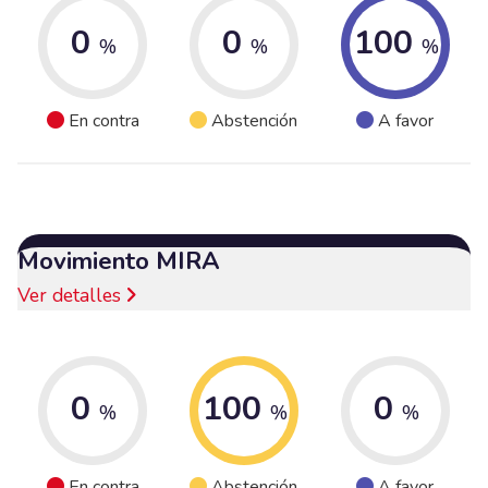
0
0
100
%
%
%
En contra
Abstención
A favor
Movimiento MIRA
Ver detalles
0
100
0
%
%
%
En contra
Abstención
A favor