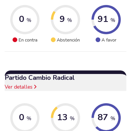
0
9
91
%
%
%
En contra
Abstención
A favor
Partido Cambio Radical
Ver detalles
0
13
87
%
%
%