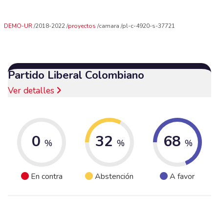
DEMO-UR
2018-2022
proyectos
camara
pl-c-4920-s-37721
Partido Liberal Colombiano
Ver detalles
0
32
68
%
%
%
En contra
Abstención
A favor