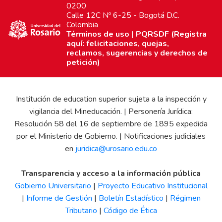
0200
Calle 12C Nº 6-25 - Bogotá D.C.
Colombia
Términos de uso
|
PQRSDF (Registra
aquí: felicitaciones, quejas,
reclamos, sugerencias y derechos de
petición)
Institución de education superior sujeta a la inspección y
vigilancia del Mineducación. | Personería Jurídica:
Resolución 58 del 16 de septiembre de 1895 expedida
por el Ministerio de Gobierno. | Notificaciones judiciales
en
juridica@urosario.edu.co
Transparencia y acceso a la información pública
Gobierno Universitario
|
Proyecto Educativo Institucional
|
Informe de Gestión
|
Boletín Estadístico
|
Régimen
Tributario
|
Código de Ética