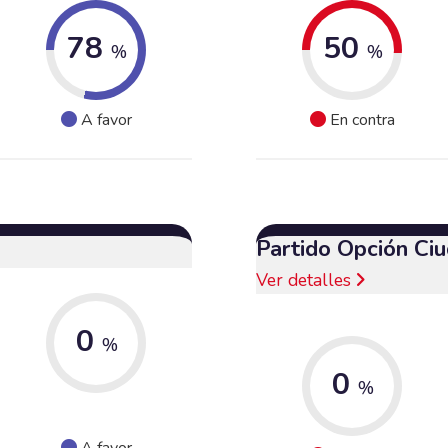
78
50
%
%
A favor
En contra
Partido Opción Ci
Ver detalles
0
%
0
%
A favor