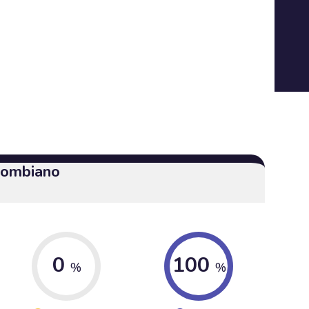
olombiano
0
100
%
%