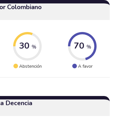
or Colombiano
30
70
%
%
Abstención
A favor
 la Decencia