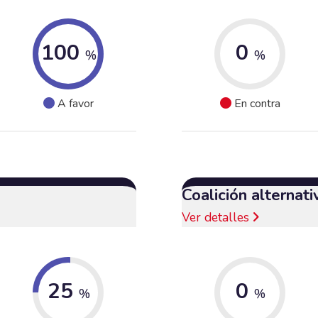
100
0
%
%
A favor
En contra
Coalición alternat
Ver detalles
25
0
%
%