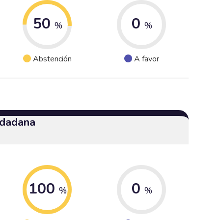
50
0
%
%
Abstención
A favor
udadana
100
0
%
%