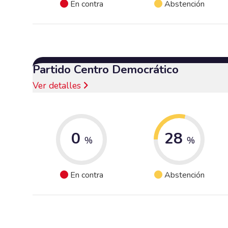
En contra
Abstención
Partido Centro Democrático
Ver detalles
0
28
%
%
En contra
Abstención