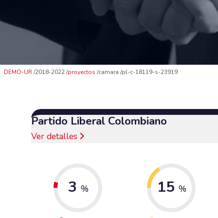
DEMO-UR
2018-2022
proyectos
camara
pl-c-18119-s-23919
Partido Liberal Colombiano
Ver detalles
3
15
%
%