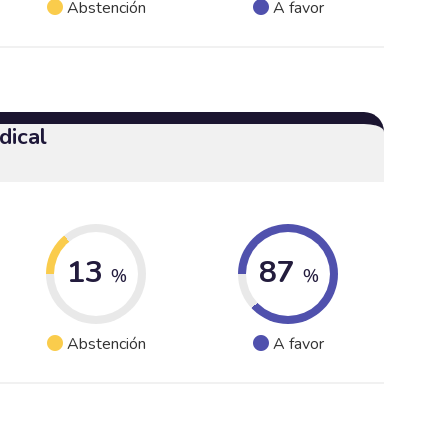
Abstención
A favor
dical
13
87
%
%
Abstención
A favor