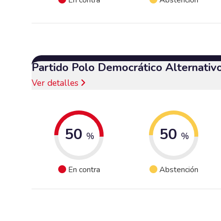
Partido Polo Democrático Alternativ
Ver detalles
50
50
%
%
En contra
Abstención