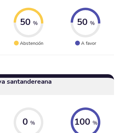
50
50
%
%
Abstención
A favor
iva santandereana
0
100
%
%