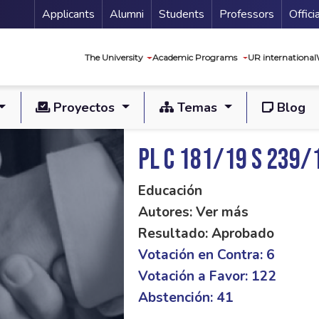
Menu Secundario
Applicants
Alumni
Students
Professors
Offici
Navegación princip
The University
Academic Programs
UR international
Proyectos
Temas
Blog
PL C 181/19 S 239/
Educación
Autores: Ver más
Resultado: Aprobado
Votación en Contra: 6
Votación a Favor: 122
Abstención: 41