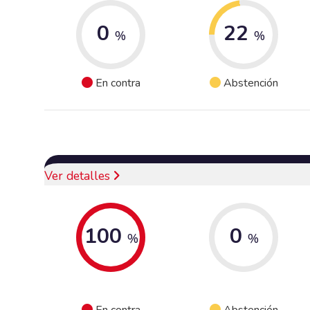
0
22
%
%
En contra
Abstención
Ver detalles
100
0
%
%
En contra
Abstención