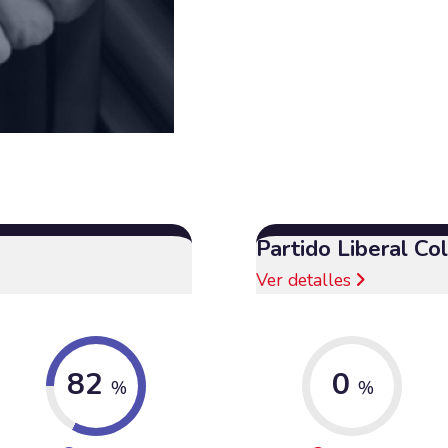
Partido Liberal C
Ver detalles
82
0
%
%