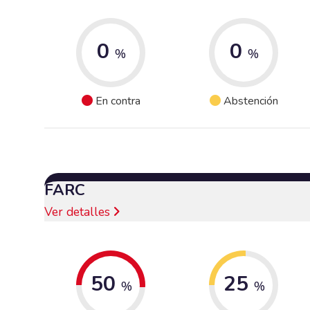
0
0
%
%
En contra
Abstención
FARC
Ver detalles
50
25
%
%