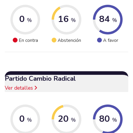
0
16
84
%
%
%
En contra
Abstención
A favor
Partido Cambio Radical
Ver detalles
0
20
80
%
%
%