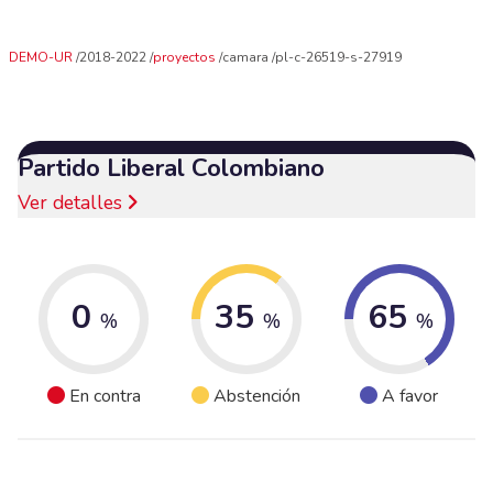
DEMO-UR
2018-2022
proyectos
camara
pl-c-26519-s-27919
Partido Liberal Colombiano
Ver detalles
0
35
65
%
%
%
En contra
Abstención
A favor