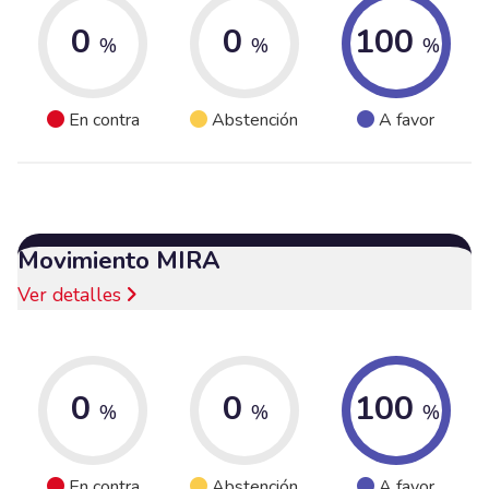
0
0
100
%
%
%
En contra
Abstención
A favor
Movimiento MIRA
Ver detalles
0
0
100
%
%
%
En contra
Abstención
A favor