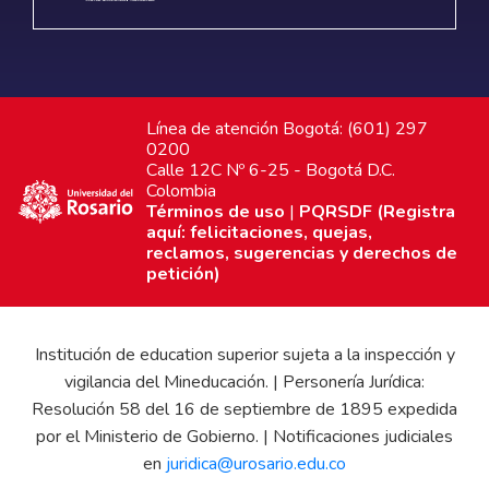
Línea de atención Bogotá: (601) 297
0200
Calle 12C Nº 6-25 - Bogotá D.C.
Colombia
Términos de uso
|
PQRSDF (Registra
aquí: felicitaciones, quejas,
reclamos, sugerencias y derechos de
petición)
Institución de education superior sujeta a la inspección y
vigilancia del Mineducación. | Personería Jurídica:
Resolución 58 del 16 de septiembre de 1895 expedida
por el Ministerio de Gobierno. | Notificaciones judiciales
en
juridica@urosario.edu.co