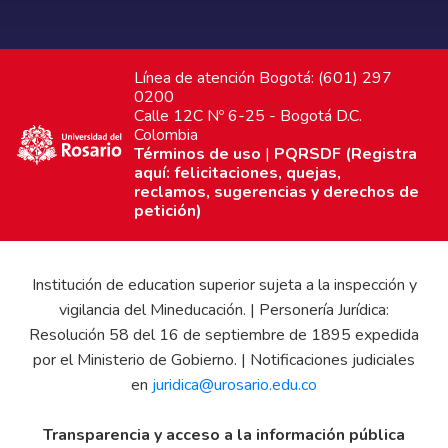
Línea de atención Bogotá: (601) 297
0200
Calle 12C Nº 6-25 - Bogotá D.C.
Colombia
Términos de uso
|
PQRSDF (Registra
aquí: felicitaciones, quejas,
reclamos, sugerencias y derechos de
petición)
Institución de education superior sujeta a la inspección y
vigilancia del Mineducación. | Personería Jurídica:
Resolución 58 del 16 de septiembre de 1895 expedida
por el Ministerio de Gobierno. | Notificaciones judiciales
en
juridica@urosario.edu.co
Transparencia y acceso a la información pública