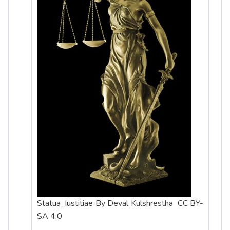
Statua_Iustitiae By Deval Kulshrestha CC BY-
SA 4.0