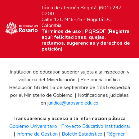
Línea de atención Bogotá: (601) 297
0200
Calle 12C Nº 6-25 - Bogotá D.C.
Colombia
Términos de uso
|
PQRSDF (Registra
aquí: felicitaciones, quejas,
reclamos, sugerencias y derechos de
petición)
Institución de education superior sujeta a la inspección y
vigilancia del Mineducación. | Personería Jurídica:
Resolución 58 del 16 de septiembre de 1895 expedida
por el Ministerio de Gobierno. | Notificaciones judiciales
en
juridica@urosario.edu.co
Transparencia y acceso a la información pública
Gobierno Universitario
|
Proyecto Educativo Institucional
|
Informe de Gestión
|
Boletín Estadístico
|
Régimen