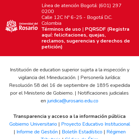
Línea de atención Bogotá: (601) 297
0200
Calle 12C Nº 6-25 - Bogotá D.C.
Colombia
Términos de uso
|
PQRSDF (Registra
aquí: felicitaciones, quejas,
reclamos, sugerencias y derechos de
petición)
Institución de education superior sujeta a la inspección y
vigilancia del Mineducación. | Personería Jurídica:
Resolución 58 del 16 de septiembre de 1895 expedida
por el Ministerio de Gobierno. | Notificaciones judiciales
en
juridica@urosario.edu.co
Transparencia y acceso a la información pública
Gobierno Universitario
|
Proyecto Educativo Institucional
|
Informe de Gestión
|
Boletín Estadístico
|
Régimen