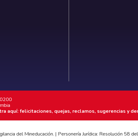
7 0200
ombia
a aquí: felicitaciones, quejas, reclamos, sugerencias y de
 vigilancia del Mineducación. | Personería Jurídica: Resolución 58