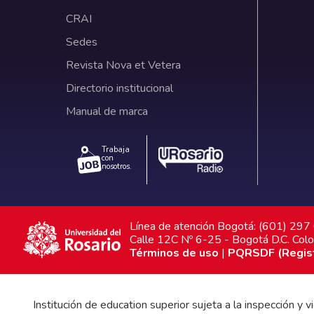
CRAI
Sedes
Revista Nova et Vetera
Directorio institucional
Manual de marca
Trabaja
con
nosotros.
Línea de atención Bogotá: (601) 29
Calle 12C Nº 6-25 - Bogotá D.C. Col
Términos de uso
|
PQRSDF (Registr
Institución de education superior sujeta a la inspección y