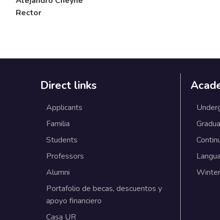
Alejandro Cheyne
Rector
Direct links
Acad
Applicants
Under
Familia
Gradua
Students
Contin
Professors
Langu
Alumni
Winter
Portafolio de becas, descuentos y
apoyo financiero
Casa UR