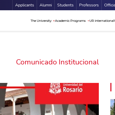
Menu Secundario
Applicants
Alumni
Students
Professors
Offici
Navegación princip
The University
Academic Programs
UR international
Comunicado Institucional