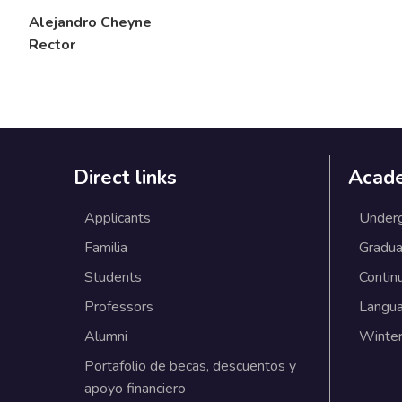
Alejandro Cheyne
Rector
Direct links
Acad
Applicants
Under
Familia
Gradua
Students
Contin
Professors
Langu
Alumni
Winter
Portafolio de becas, descuentos y
apoyo financiero