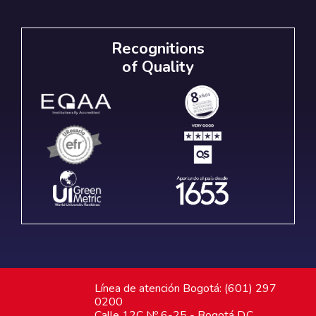
Recognitions
of Quality
Línea de atención Bogotá: (601) 297
0200
Calle 12C Nº 6-25 - Bogotá D.C.