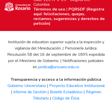
Colombia
Términos de uso
|
PQRSDF (Registra
aquí: felicitaciones, quejas,
reclamos, sugerencias y derechos de
petición)
Institución de education superior sujeta a la inspección y
vigilancia del Mineducación. | Personería Jurídica:
Resolución 58 del 16 de septiembre de 1895 expedida
por el Ministerio de Gobierno. | Notificaciones judiciales
en
juridica@urosario.edu.co
Transparencia y acceso a la información pública
Gobierno Universitario
|
Proyecto Educativo Institucional
|
Informe de Gestión
|
Boletín Estadístico
|
Régimen
Tributario
|
Código de Ética